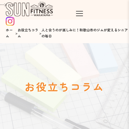
-->
-->
ホー
お役立ちコラ
人と会うのが楽しみに！和歌山市のジムが変えるシニア
>
>
ム
ム
の毎日
お役立ちコラム